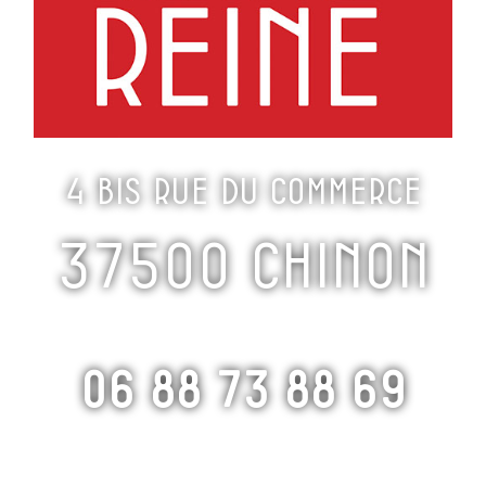
4 bis rue du commerce
37500 Chinon
06 88 73 88 69