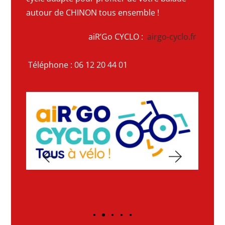
autour de CHINON tous ensemble !
aiR’Go CYCLO :
airgo-cyclo.fr
Téléphone : 06 12 20 44 01