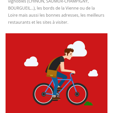
vignobles (CHINON, SAUMUR-CHAMPIGNY,
BOURGUEIL…), les bords de la Vienne ou de la
Loire mais aussi les bonnes adresses, les meilleurs
restaurants et les sites à visiter.