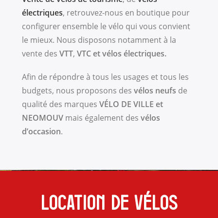
électriques
, retrouvez-nous en boutique pour
configurer ensemble le vélo qui vous convient
le mieux. Nous disposons notamment à la
vente des
VTT
,
VTC et
vélos électriques.
Afin de répondre à tous les usages et tous les
budgets, nous proposons des
vélos neufs
de
qualité des marques
VÉLO DE VILLE et
NEOMOUV
mais également des
vélos
d’occasion
.
Location de vélos