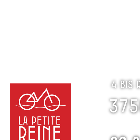
ACCUEIL
LOCATION DE V
4 bis
375