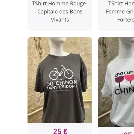
TShirt Homme Rouge-
TShirt H
Capitale des Bons
Femme Gris
Vivants
Forter
25 €