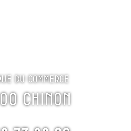
ÉLOS
BOUTIQUE
LE P’TIT RABELAIS
 rue du commerce
00 Chinon