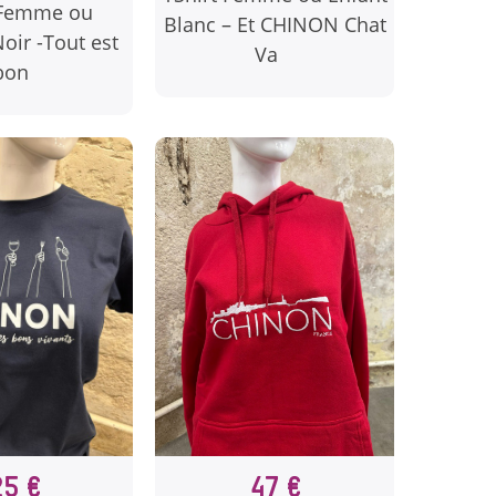
 Femme ou
Blanc – Et CHINON Chat
ir -Tout est
Va
bon
47 €
25 €