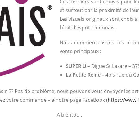
Ces derniers sont choisis pour le
et surtout par la proximité de leur
Les visuels originaux sont choisis
l’
état d’esprit Chinonais
.
Nous commercialisons ces produ
vente principaux :
SUPER U
– Digue St Lazare – 3
La Petite Reine
– 4bis rue du 
sin ?? Pas de problème, nous pouvons vous envoyer les arti
sez votre commande via notre page FaceBook (
https://www.
A bientôt…