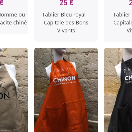
€
25 €
 Homme ou
Tablier Bleu royal –
Tablier 
cite chiné
Capitale des Bons
Capital
Vivants
Vi