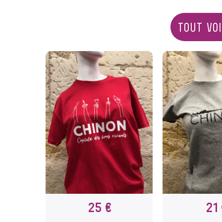
TOUT VO
25 €
21 