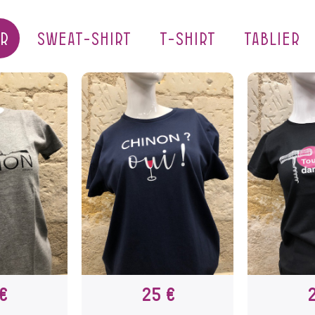
IR
SWEAT-SHIRT
T-SHIRT
TABLIER
€
25 €