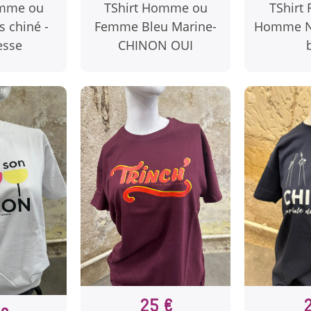
omme ou
TShirt Homme ou
TShirt
 chiné -
Femme Bleu Marine-
Homme No
esse
CHINON OUI
25 €