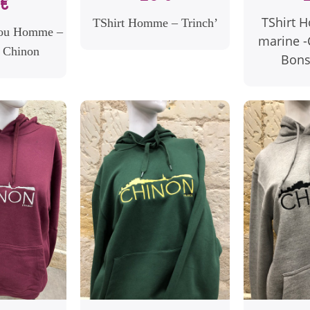
€
TShirt 
TShirt Homme – Trinch’
 ou Homme –
marine -
n Chinon
Bons